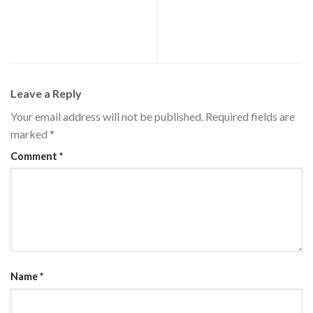
Conte com a nossa
Controle e proteção: Sua
experiência E tenha o melhor
operação sempre segura
projeto elétrico possível
Leave a Reply
Your email address will not be published.
Required fields are
marked
*
Comment
*
Name
*