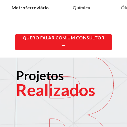
Química
troferroviário
Óleo e Gás
QUERO FALAR COM UM CONSULTOR
→
Projetos
Realizados