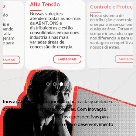
Alta Tensão
Controle e Proteção
Nossas soluções
Nosso sistema de
atendem todas as normas
distribuição e controle de
da ABNT, ONS e
energia é essencial em
distribuidoras e estão
qualquer área. Estamos
consolidadas em parques
sempre inovando, o que
industriais nas mais
nos diferencia e gera uma
variadas áreas de
vantagem competitiva aos
concessão de energia.
nossos clientes.
SAIBA MAIS
SAIBA MAIS
Inovação é o que nos move
na busca da qualidade e
confiabilidade das nossas soluções. Com inovação,
possibilitamos novos conceitos e perspectivas para
nossos clientes, contribuindo com o desenvolvimento
econômico e social do país.