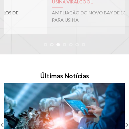
USINA VIRALCOOL
E
AMPLIAÇÃO DO NOVO BAY DE 138KV/40MVA
F
PARA USINA
T
Últimas Notícias