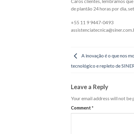
Caros clientes, lembramos que
de plantão 24 horas por dia, se
+55 11 9 9447-0493
assistenciatecnica@siner.com.
A inovação é o que nos mo
tecnológico e repleto de SIN
Leave a Reply
Your email address will not be 
Comment
*