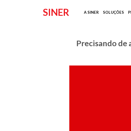
Skip
SINER
to
A SINER
SOLUÇÕES
P
content
Precisando de