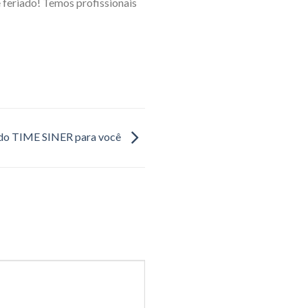
feriado! Temos profissionais
 do TIME SINER para você