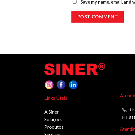
Save my name, email, and w
Atendi
Links Úteis
+5
A Siner
as
Soluções
Produtos
Atendi
Serviços