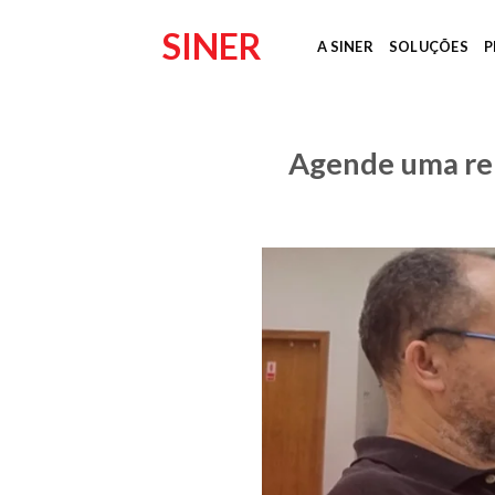
Skip
SINER
to
A SINER
SOLUÇÕES
P
content
Agende uma reu