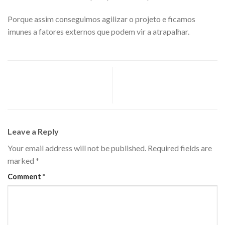
Porque assim conseguimos agilizar o projeto e ficamos
imunes a fatores externos que podem vir a atrapalhar.
Nossa atuação Veja como está
Energia Limpa SINER é
o andamento da obra na Usina
destaque no Jornal de Brasília
Bom Sucesso
Leave a Reply
Your email address will not be published.
Required fields are
marked
*
Comment
*