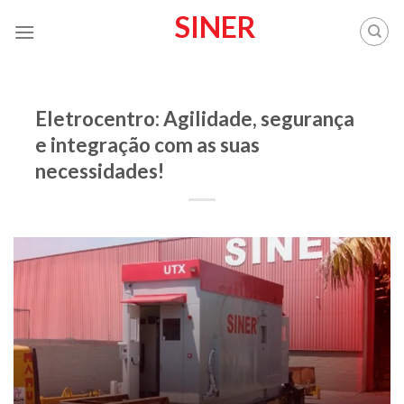
Skip
SINER
to
content
SINER
Eletrocentro: Agilidade, segurança
e integração com as suas
necessidades!