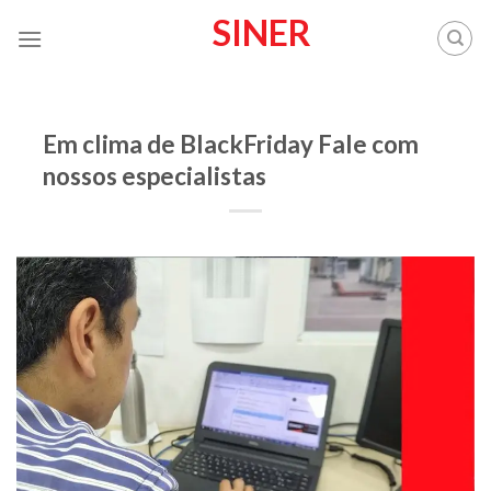
Skip
SINER
to
content
BLOG
Em clima de BlackFriday Fale com
nossos especialistas