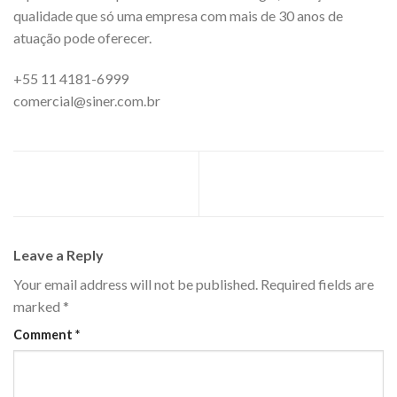
qualidade que só uma empresa com mais de 30 anos de
atuação pode oferecer.
+55 11 4181-6999
comercial@siner.com.br
Dica SINER, Como evitar
Revisão de final de ano?
sobretensões?
Leave a Reply
Your email address will not be published.
Required fields are
marked
*
Comment
*