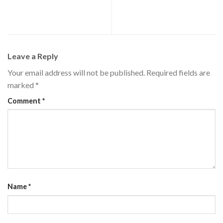
Sistemas elétricos em dia:
Tecnologia & Inovação Os
realize testes periódicos
seus projetos nas mãos certas
Leave a Reply
Your email address will not be published.
Required fields are
marked
*
Comment
*
Name
*