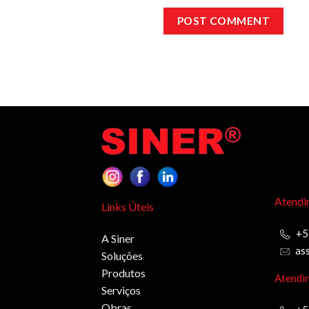
Atendi
Links Úteis
+5
A Siner
as
Soluções
Produtos
Atendi
Serviços
Obras