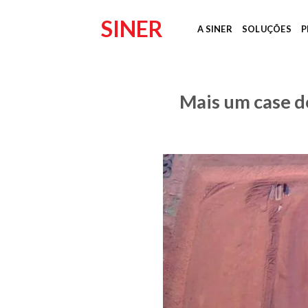
Skip
SINER
to
A SINER
SOLUÇÕES
P
content
Mais um case 