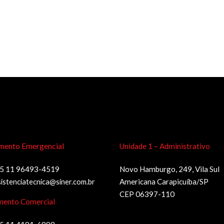
mento Emergencial
Unidade 1 – Administrativo
5 11 96493-4519
Novo Hamburgo, 249, Vila Sul
sistenciatecnica@siner.com.br
Americana Carapicuíba/SP
CEP 06397-110
mento Comercial