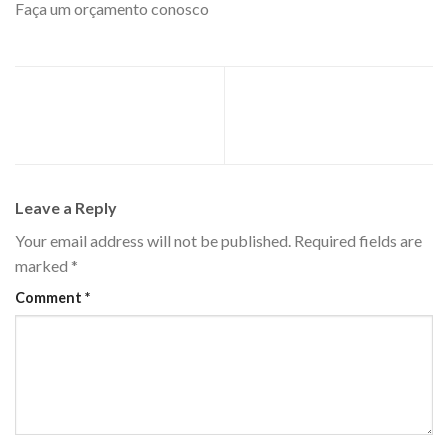
Faça um orçamento conosco
clique aqui.
Comprometimento, ética e
Você não precisa de um
transparência, Os valores que
equipamento novo Conheça o
nos guiam em nossas ações
serviço de Retrofit
Leave a Reply
Your email address will not be published.
Required fields are
marked
*
Comment
*