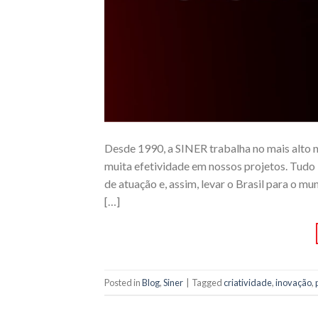
Desde 1990, a SINER trabalha no mais alto n
muita efetividade em nossos projetos. Tudo 
de atuação e, assim, levar o Brasil para o
[…]
Posted in
Blog
,
Siner
|
Tagged
criatividade
,
inovação
,