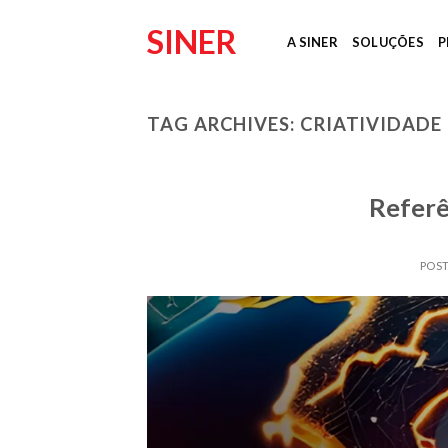
Skip
SINER
to
A SINER
SOLUÇÕES
P
content
TAG ARCHIVES:
CRIATIVIDADE
Referê
POS