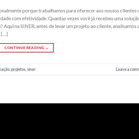
onalmente porque trabalhamos para oferecer aos nossos clientes 
idade com efetividade. Quantas vezes você já recebeu uma soluçã
? Aqui na SINER, antes de levar um projeto ao cliente, analisamos 
 […]
CONTINUE READING
→
vação
,
projetos
,
siner
Leave a com