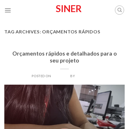
Skip
SINER
to
content
TAG ARCHIVES:
ORÇAMENTOS RÁPIDOS
BLOG
Orçamentos rápidos e detalhados para o
seu projeto
POSTED ON
29/08/2023
BY
SINERADMIN