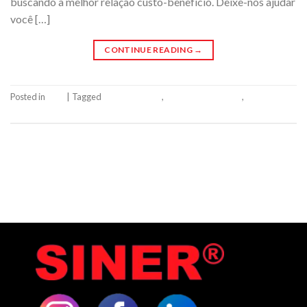
buscando a melhor relação custo-benefício. Deixe-nos ajudar
você […]
CONTINUE READING
→
Posted in
Blog
|
Tagged
custo-benefício
,
orçamentos rápidos
,
siner
Leave a comment