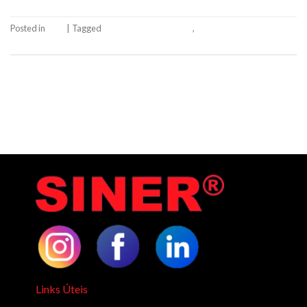
Posted in
Blog
|
Tagged
equipamentos elétricos
,
painéis eletrônicos
Leave a comment
Links Úteis