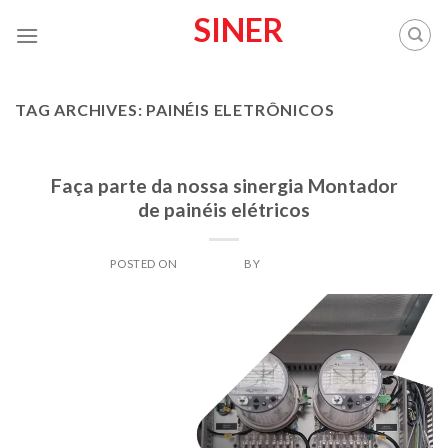
Skip
SINER
to
content
TAG ARCHIVES:
PAINÉIS ELETRÔNICOS
BLOG
Faça parte da nossa sinergia Montador
de painéis elétricos
POSTED ON
31/07/2024
BY
SINERADMIN