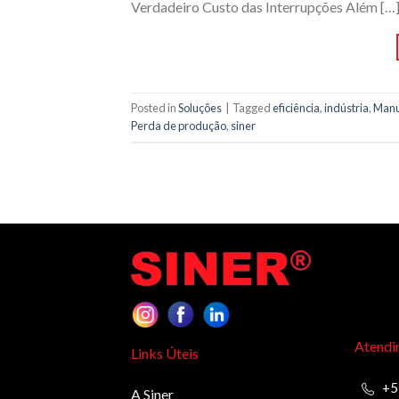
Verdadeiro Custo das Interrupções Além […
Posted in
Soluções
|
Tagged
eficiência
,
indústria
,
Manu
Perda de produção
,
siner
Atendi
Links Úteis
+5
A Siner