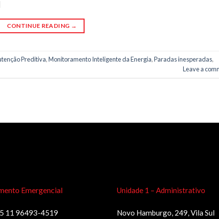
]
CONTINUE READING
→
tenção Preditiva
,
Monitoramento Inteligente da Energia
,
Paradas inesperadas
,
Leave a com
mento Emergencial
Unidade 1 – Administrativo
5 11 96493-4519
Novo Hamburgo, 249, Vila Sul