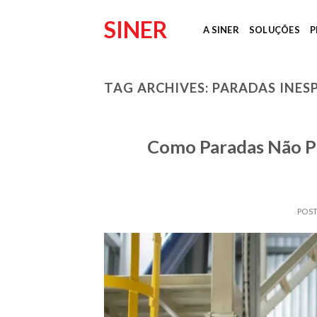
Skip
SINER
to
A SINER
SOLUÇÕES
P
content
TAG ARCHIVES:
PARADAS INES
Como Paradas Não Pl
POS