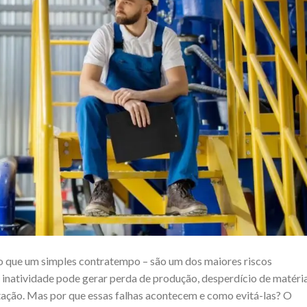
do que um simples contratempo – são um dos maiores riscos
 inatividade pode gerar perda de produção, desperdício de matéri
tação. Mas por que essas falhas acontecem e como evitá-las? O