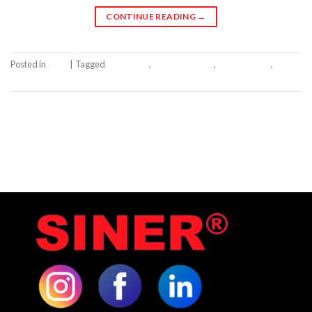
CONTINUE READING
→
Posted in
Siner
|
Tagged
Eliminação
,
Gerenciamento
,
Planejamento
,
siner
Leave a comment