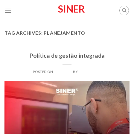
Skip
SINER
to
content
TAG ARCHIVES:
PLANEJAMENTO
SINER
Política de gestão integrada
POSTED ON
16/03/2024
BY
SINERADMIN