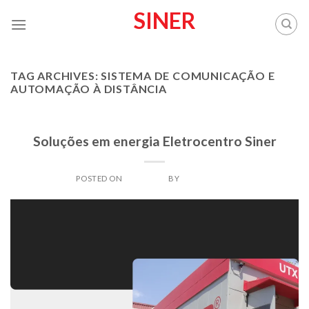
Skip
SINER
to
content
TAG ARCHIVES:
SISTEMA DE COMUNICAÇÃO E
AUTOMAÇÃO À DISTÂNCIA
PRODUTOS
Soluções em energia Eletrocentro Siner
POSTED ON
29/08/2023
BY
SINERADMIN