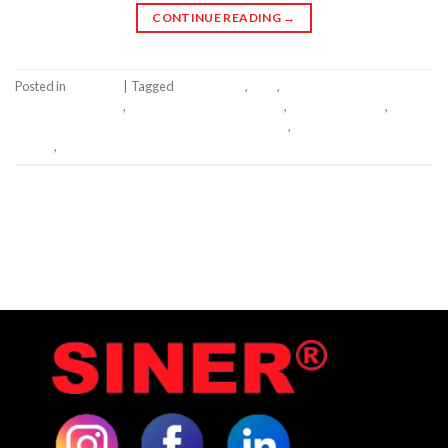
CONTINUE READING
→
Posted in
Produtos
|
Tagged
eletrocentro
,
siner
,
Sistema de alarme e
combate a incêndio
,
Sistema de ar-condicionado
,
Sistema de CFTV
,
Sistema de comunicação e automação à distância
,
Sistema de controle de
acesso
,
Sistema de detecção
Leave a comment