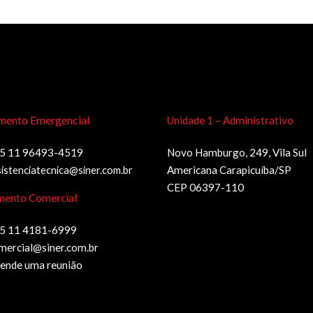
mento Emergencial
Unidade 1 – Administrativo
5 11 96493-4519
Novo Hamburgo, 249, Vila Sul
sistenciatecnica@siner.com.br
Americana Carapicuíba/SP
CEP 06397-110
mento Comercial
5 11 4181-6999
mercial@siner.com.br
ende uma reunião