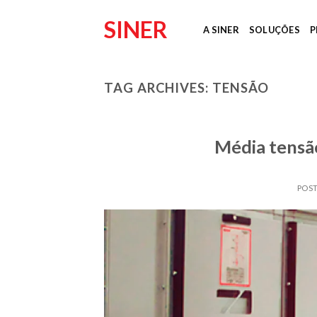
Skip
SINER
to
A SINER
SOLUÇÕES
P
content
TAG ARCHIVES:
TENSÃO
Média tensã
POS