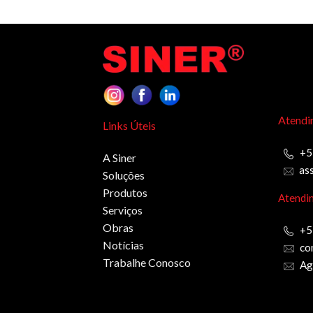
Atendi
Links Úteis
+5
A Siner
as
Soluções
Produtos
Atendi
Serviços
Obras
+5
Notícias
co
Trabalhe Conosco
Ag