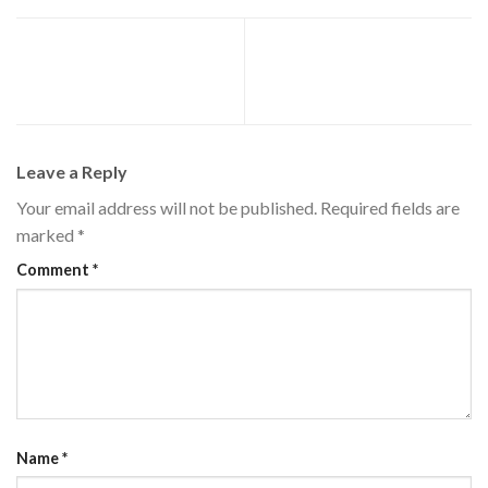
Conheça o nosso portfólio e
Qualidade e Inovação desde
entenda como podemos te
1990
ajudar!
Leave a Reply
Your email address will not be published.
Required fields are
marked
*
Comment
*
Name
*