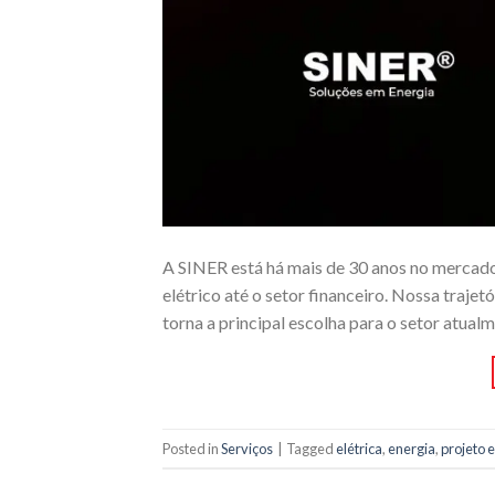
A SINER está há mais de 30 anos no mercado 
elétrico até o setor financeiro. Nossa trajet
torna a principal escolha para o setor atua
Posted in
Serviços
|
Tagged
elétrica
,
energia
,
projeto e