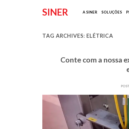
Skip
SINER
to
A SINER
SOLUÇÕES
P
content
TAG ARCHIVES:
ELÉTRICA
Conte com a nossa e
POS