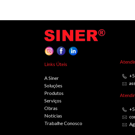
Atendi
Links Úteis
+5
A Siner
as
Soluções
Produtos
Atendi
Serviços
Obras
+5
Notícias
co
Trabalhe Conosco
Ag