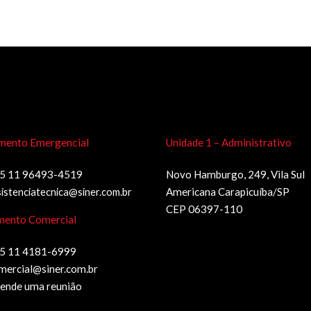
mento Emergencial
Unidade 1 – Administrativo
5 11 96493-4519
Novo Hamburgo, 249, Vila Sul
sistenciatecnica@siner.com.br
Americana Carapicuíba/SP
CEP 06397-110
mento Comercial
5 11 4181-6999
mercial@siner.com.br
ende uma reunião