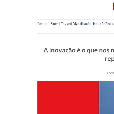
Posted in
Siner
|
Tagged
Digitalização siner
,
eficiência
A inovação é o que nos 
re
POS