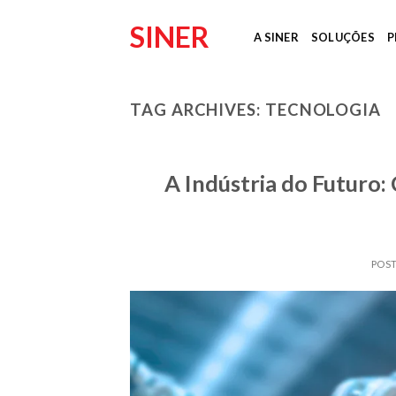
Skip
SINER
to
A SINER
SOLUÇÕES
P
content
TAG ARCHIVES:
TECNOLOGIA
A Indústria do Futuro:
POS