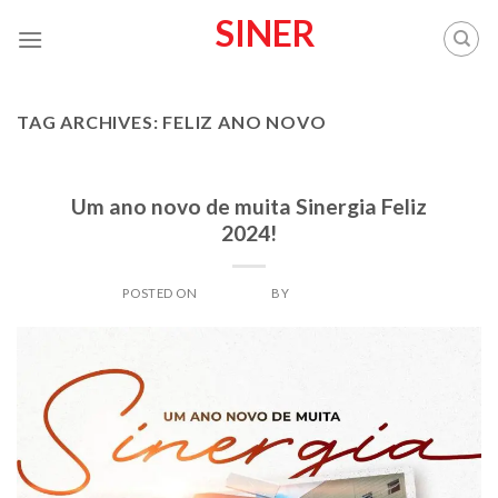
Skip
SINER
to
content
TAG ARCHIVES:
FELIZ ANO NOVO
SINER
Um ano novo de muita Sinergia Feliz
2024!
POSTED ON
30/12/2023
BY
SINERADMIN