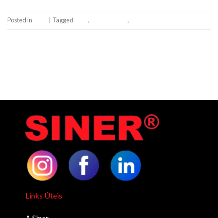
Posted in
Siner
|
Tagged
2024
,
feliz ano novo
,
siner
Leave a comment
Links Úteis
A Siner