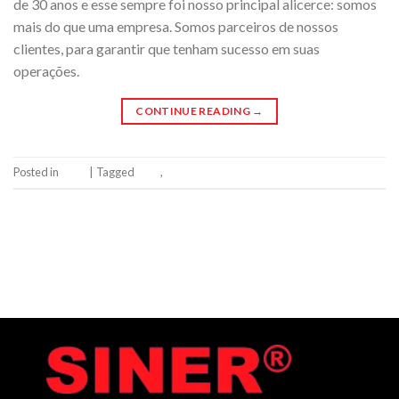
de 30 anos e esse sempre foi nosso principal alicerce: somos
mais do que uma empresa. Somos parceiros de nossos
clientes, para garantir que tenham sucesso em suas
operações.
CONTINUE READING
→
Posted in
Siner
|
Tagged
siner
,
Sinergia
Leave a comment