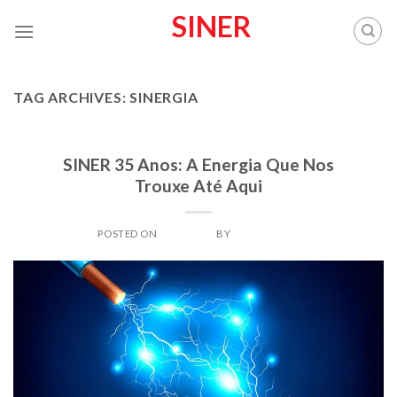
Skip
SINER
to
content
TAG ARCHIVES:
SINERGIA
SINER
SINER 35 Anos: A Energia Que Nos
Trouxe Até Aqui
POSTED ON
20/04/2025
BY
SINERADMIN