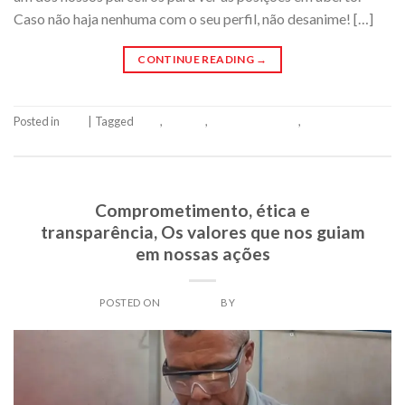
Caso não haja nenhuma com o seu perfil, não desanime! […]
CONTINUE READING
→
Posted in
Blog
|
Tagged
siner
,
Sinergia
,
vaga de emprego
,
vagas siner
Leave a comment
SINER
Comprometimento, ética e
transparência, Os valores que nos guiam
em nossas ações
POSTED ON
01/02/2024
BY
SINERADMIN