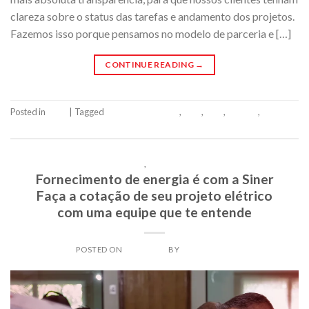
clareza sobre o status das tarefas e andamento dos projetos.
Fazemos isso porque pensamos no modelo de parceria e […]
CONTINUE READING
→
Posted in
Siner
|
Tagged
Comprometimento
,
ética
,
siner
,
Sinergia
,
transparência
Leave a comment
BLOG
,
SERVIÇOS
Fornecimento de energia é com a Siner
Faça a cotação de seu projeto elétrico
com uma equipe que te entende
POSTED ON
29/08/2023
BY
SINERADMIN