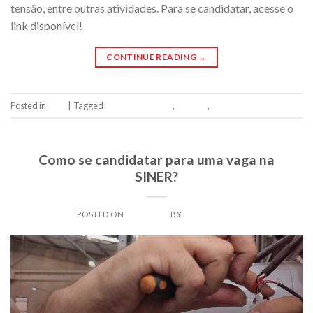
tensão, entre outras atividades. Para se candidatar, acesse o
link disponível!
CONTINUE READING
→
Posted in
Blog
|
Tagged
projetista elétrico
,
Sinergia
,
vaga
Leave a comment
BLOG
Como se candidatar para uma vaga na
SINER?
POSTED ON
26/07/2024
BY
SINERADMIN