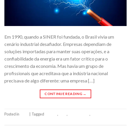
Em 1990, quando a SINER foi fundada, o Brasil vivia um
cenário industrial desafiador. Empresas dependiam de
soluções importadas para manter suas operações, e a
confiabilidade da energia era um fator crítico para o
crescimento da economia. Mas havia um grupo de
profissionais que acreditava que a indústria nacional
precisava de algo diferente: uma empresa […]
CONTINUE READING
→
Posted in
Siner
|
Tagged
energia
,
siner
,
siner 35 anos
,
Sinergia
Leave a comment