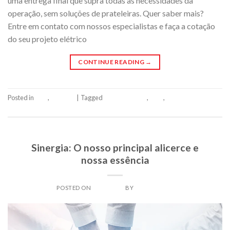
uma entrega final que supra todas as necessidades da
operação, sem soluções de prateleiras. Quer saber mais?
Entre em contato com nossos especialistas e faça a cotação
do seu projeto elétrico
CONTINUE READING
→
Posted in
Blog
,
Serviços
|
Tagged
projeto elétrico
,
siner
,
Sinergia
Leave a comment
SINER
Sinergia: O nosso principal alicerce e
nossa essência
POSTED ON
29/08/2023
BY
SINERADMIN