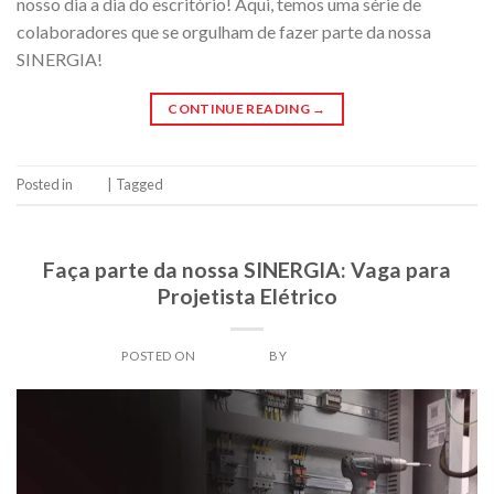
nosso dia a dia do escritório! Aqui, temos uma série de
colaboradores que se orgulham de fazer parte da nossa
SINERGIA!
CONTINUE READING
→
Posted in
Blog
|
Tagged
Sinergia
Leave a comment
BLOG
Faça parte da nossa SINERGIA: Vaga para
Projetista Elétrico
POSTED ON
26/07/2024
BY
SINERADMIN